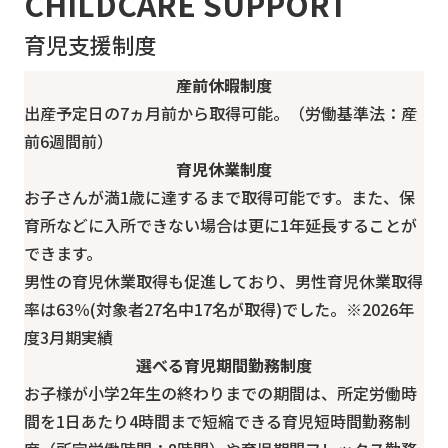
CHILDCARE SUPPORT
育児支援制度
産前休暇制度
出産予定日の7ヵ月前
から取得可能。（労働基準法：産
前6週間前）
育児休業制度
お子さんが満1歳に達するまで取得可能です。
また、保
育所などに入所できない場合は更に1年延長することが
できます。
男性の育児休業取得も促進しており、
男性育児休業取得
率は63％
(対象者27名中17名が取得)でした。※2026年
度3月期実績
選べる育児期間勤務制度
お子様が小学2年生の終わりまで
の期間は、所定労働時
間を
1日あたり4時間まで短縮できる
育児短時間勤務制