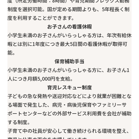
度（所定労働時間：8時間）や
育児期間フレックス
勤務
制度を選択可能。国が定める期間よりも、
5年程長く制
度を利用
することができます。
お子さんの看護休暇
小学生未満のお子さんがいらっしゃる方は、年次有給休
暇とは別に
1年度につき最大5日間の看護休暇
が取得可
能。
保育補助手当
小学生未満のお子さんがいらっしゃる方に、お子さん1
人につき
月額5,000円を支給。
育児レスキュー制度
子どもの急な発熱や送迎対応などにより就業が困難とな
る場面で発生した、病児・病後児保育やファミリーサ
ポートセンターなどの外部サービス利用費を会社が補助
する制度。
子育て中の社員が安心して働き続けられる環境を整え、